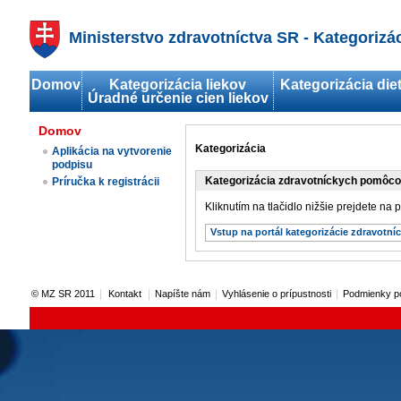
Ministerstvo zdravotníctva SR - Kategorizá
Domov
Kategorizácia liekov
Kategorizácia die
Úradné určenie cien liekov
Domov
Kategorizácia
Aplikácia na vytvorenie
podpisu
Kategorizácia zdravotníckych pomôcok
Príručka k registrácii
Kliknutím na tlačidlo nižšie prejdete na
Vstup na portál kategorizácie zdravotn
|
|
|
|
© MZ SR 2011
Kontakt
Napíšte nám
Vyhlásenie o prípustnosti
Podmienky p